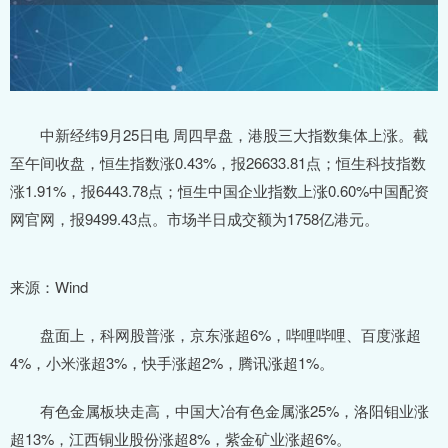
中新经纬9月25日电 周四早盘，港股三大指数集体上涨。截
至午间收盘，恒生指数涨0.43%，报26633.81点；恒生科技指数
涨1.91%，报6443.78点；恒生中国企业指数上涨0.60%中国配资
网官网，报9499.43点。市场半日成交额为1758亿港元。
来源：Wind
盘面上，科网股普涨，京东涨超6%，哔哩哔哩、百度涨超
4%，小米涨超3%，快手涨超2%，腾讯涨超1%。
有色金属板块走高，中国大冶有色金属涨25%，洛阳钼业涨
超13%，江西铜业股份涨超8%，紫金矿业涨超6%。