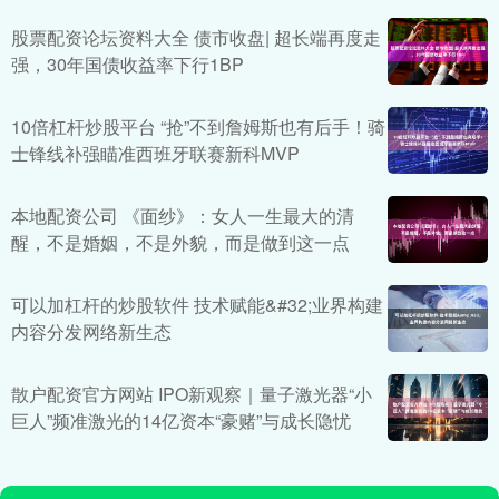
股票配资论坛资料大全 债市收盘| 超长端再度走
强，30年国债收益率下行1BP
10倍杠杆炒股平台 “抢”不到詹姆斯也有后手！骑
士锋线补强瞄准西班牙联赛新科MVP
本地配资公司 《面纱》：女人一生最大的清
醒，不是婚姻，不是外貌，而是做到这一点
可以加杠杆的炒股软件 技术赋能&#32;业界构建
内容分发网络新生态
散户配资官方网站 IPO新观察｜量子激光器“小
巨人”频准激光的14亿资本“豪赌”与成长隐忧