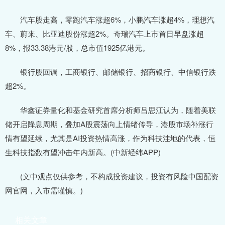
汽车股走高，零跑汽车涨超6%，小鹏汽车涨超4%，理想汽
车、蔚来、比亚迪股份涨超2%。奇瑞汽车上市首日早盘涨超
8%，报33.38港元/股，总市值1925亿港元。
银行股回调，工商银行、邮储银行、招商银行、中信银行跌
超2%。
华鑫证券量化和基金研究首席分析师吕思江认为，随着美联
储开启降息周期，叠加A股震荡向上情绪传导，港股市场补涨行
情有望延续，尤其是AI投资热情高涨，作为科技洼地的代表，恒
生科技指数有望冲击年内新高。(中新经纬APP)
(文中观点仅供参考，不构成投资建议，投资有风险中国配资
网官网，入市需谨慎。)
相关文章